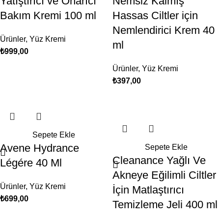
Yatıştırıcı ve Onarıcı
Nemsiz Kalmış
Bakım Kremi 100 ml
Hassas Ciltler için
Nemlendirici Krem 40
Ürünler
,
Yüz Kremi
ml
₺
999,00
Ürünler
,
Yüz Kremi
₺
397,00
Sepete Ekle
Avene Hydrance
Sepete Ekle
Cleanance Yağlı Ve
Légére 40 Ml
Akneye Eğilimli Ciltler
Ürünler
,
Yüz Kremi
İçin Matlaştırıcı
₺
699,00
Temizleme Jeli 400 ml