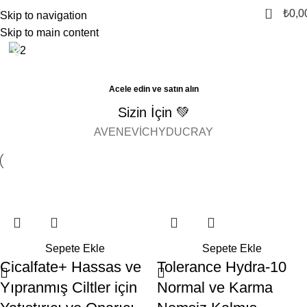
0
₺
0,0
Skip to navigation
Skip to main content
Acele edin ve satın alın
Sizin İçin 💚
AVENE
VICHY
DUCRAY
Sepete Ekle
Sepete Ekle
Cicalfate+ Hassas ve
Tolerance Hydra-10
Yıpranmış Ciltler için
Normal ve Karma