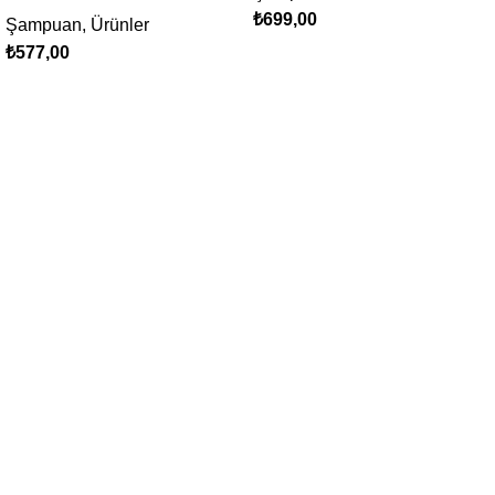
₺
699,00
Şampuan
,
Ürünler
₺
577,00