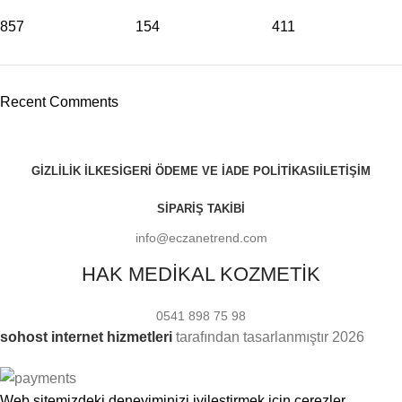
857
154
411
Recent Comments
GIZLILIK İLKESI
GERI ÖDEME VE İADE POLITIKASI
İLETIŞIM
SIPARIŞ TAKIBI
info@eczanetrend.com
HAK MEDİKAL KOZMETİK
0541 898 75 98
sohost internet hizmetleri
tarafından tasarlanmıştır
2026
Web sitemizdeki deneyiminizi iyileştirmek için çerezler