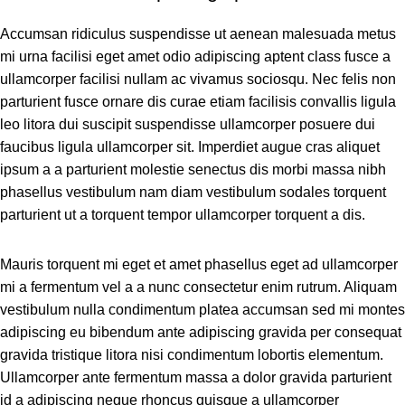
Accumsan ridiculus suspendisse ut aenean malesuada metus
mi urna facilisi eget amet odio adipiscing aptent class fusce a
ullamcorper facilisi nullam ac vivamus sociosqu. Nec felis non
parturient fusce ornare dis curae etiam facilisis convallis ligula
leo litora dui suscipit suspendisse ullamcorper posuere dui
faucibus ligula ullamcorper sit. Imperdiet augue cras aliquet
ipsum a a parturient molestie senectus dis morbi massa nibh
phasellus vestibulum nam diam vestibulum sodales torquent
parturient ut a torquent tempor ullamcorper torquent a dis.
Mauris torquent mi eget et amet phasellus eget ad ullamcorper
mi a fermentum vel a a nunc consectetur enim rutrum. Aliquam
vestibulum nulla condimentum platea accumsan sed mi montes
adipiscing eu bibendum ante adipiscing gravida per consequat
gravida tristique litora nisi condimentum lobortis elementum.
Ullamcorper ante fermentum massa a dolor gravida parturient
id a adipiscing neque rhoncus quisque a ullamcorper