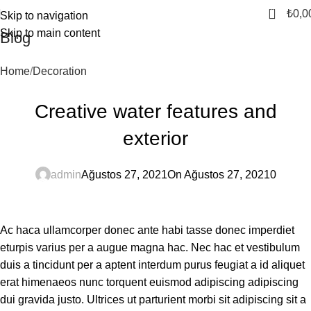
0
₺
0,0
Skip to navigation
Skip to main content
Blog
Home
Decoration
DECORATION
Creative water features and
exterior
admin
Ağustos 27, 2021
On Ağustos 27, 2021
0
Ac haca ullamcorper donec ante habi tasse donec imperdiet
eturpis varius per a augue magna hac. Nec hac et vestibulum
duis a tincidunt per a aptent interdum purus feugiat a id aliquet
erat himenaeos nunc torquent euismod adipiscing adipiscing
dui gravida justo. Ultrices ut parturient morbi sit adipiscing sit a