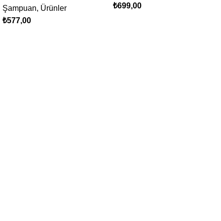
₺
699,00
Şampuan
,
Ürünler
₺
577,00