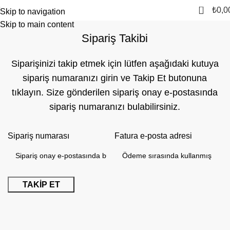
0
₺
0,0
Skip to navigation
Skip to main content
Sipariş Takibi
Siparişinizi takip etmek için lütfen aşağıdaki kutuya
sipariş numaranızı girin ve Takip Et butonuna
tıklayın. Size gönderilen sipariş onay e-postasında
sipariş numaranızı bulabilirsiniz.
Sipariş numarası
Fatura e-posta adresi
TAKIP ET