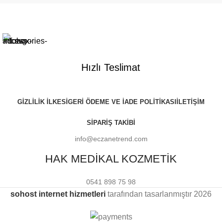
Hızlı Teslimat
GIZLILIK İLKESI
GERI ÖDEME VE İADE POLITIKASI
İLETIŞIM
SIPARIŞ TAKIBI
info@eczanetrend.com
HAK MEDİKAL KOZMETİK
0541 898 75 98
sohost internet hizmetleri
tarafından tasarlanmıştır
2026