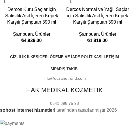
Dercos Kuru Saçlar için
Dercos Normal ve Yağlı Saçlar
Salisilik Asit İçeren Kepek
için Salisilik Asit İçeren Kepek
Karşıtı Şampuan 390 ml
Karşıtı Şampuan 390 ml
Şampuan
,
Ürünler
Şampuan
,
Ürünler
₺
4.939,00
₺
1.819,00
GIZLILIK İLKESI
GERI ÖDEME VE İADE POLITIKASI
İLETIŞIM
SIPARIŞ TAKIBI
info@eczanetrend.com
HAK MEDİKAL KOZMETİK
0541 898 75 98
sohost internet hizmetleri
tarafından tasarlanmıştır
2026