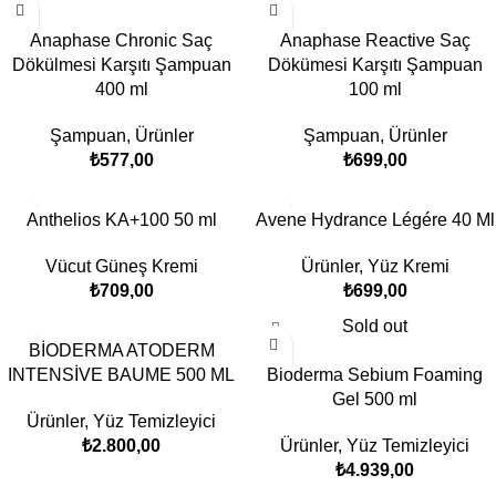
Anaphase Chronic Saç
Anaphase Reactive Saç
Dökülmesi Karşıtı Şampuan
Dökümesi Karşıtı Şampuan
400 ml
100 ml
Şampuan
,
Ürünler
Şampuan
,
Ürünler
₺
577,00
₺
699,00
Anthelios KA+100 50 ml
Avene Hydrance Légére 40 Ml
Vücut Güneş Kremi
Ürünler
,
Yüz Kremi
₺
709,00
₺
699,00
Sold out
BİODERMA ATODERM
INTENSİVE BAUME 500 ML
Bioderma Sebium Foaming
Gel 500 ml
Ürünler
,
Yüz Temizleyici
₺
2.800,00
Ürünler
,
Yüz Temizleyici
₺
4.939,00