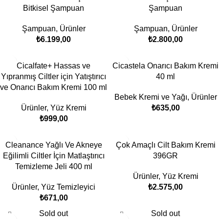
Bitkisel Şampuan
Şampuan
Şampuan
,
Ürünler
Şampuan
,
Ürünler
₺
6.199,00
₺
2.800,00
Cicalfate+ Hassas ve
Cicastela Onarıcı Bakım Kremi
Yıpranmış Ciltler için Yatıştırıcı
40 ml
ve Onarıcı Bakım Kremi 100 ml
Bebek Kremi ve Yağı
,
Ürünler
Ürünler
,
Yüz Kremi
₺
635,00
₺
999,00
Cleanance Yağlı Ve Akneye
Çok Amaçlı Cilt Bakım Kremi
Eğilimli Ciltler İçin Matlaştırıcı
396GR
Temizleme Jeli 400 ml
Ürünler
,
Yüz Kremi
Ürünler
,
Yüz Temizleyici
₺
2.575,00
₺
671,00
Sold out
Sold out