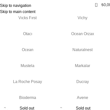
0
₺
0,0
Skip to navigation
Skip to main content
Vıcks Fırst
Vichy
Otacı
Ocean Orzax
Ocean
Naturalnest
Mustela
Markalar
La Roche Posay
Ducray
Bioderma
Avene
Sold out
Sold out