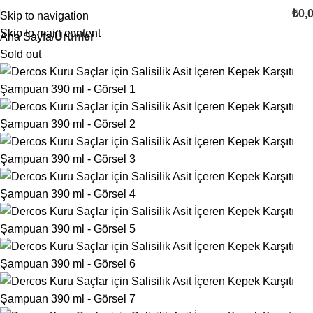
₺
0,
Skip to navigation
Skip to main content
Ana Sayfa
Ürünler
Sold out