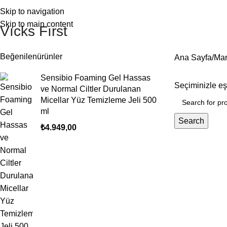
Skip to navigation
Skip to main content
Vıcks Fırst
Beğenilenürünler
Ana Sayfa
Mar
Sensibio Foaming Gel Hassas
Seçiminizle e
ve Normal Ciltler Durulanan
Micellar Yüz Temizleme Jeli 500
ml
Search
₺
4.949,00