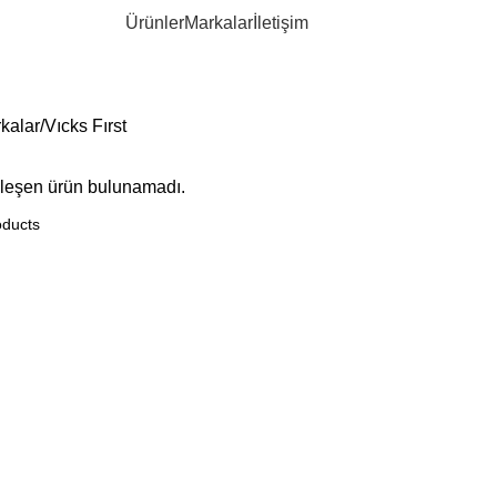
Ürünler
Markalar
İletişim
kalar
Vıcks Fırst
şleşen ürün bulunamadı.