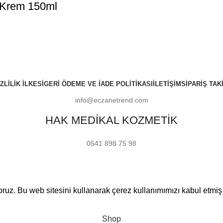
cı Krem 150ml
ZLILIK İLKESI
GERI ÖDEME VE İADE POLITIKASI
İLETIŞIM
SIPARIŞ TAKI
info@eczanetrend.com
HAK MEDİKAL KOZMETİK
0541 898 75 98
yoruz. Bu web sitesini kullanarak çerez kullanımımızı kabul etmi
Shop