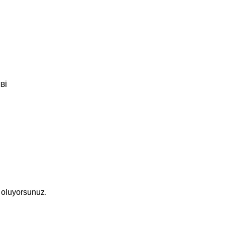
BI
ş oluyorsunuz.