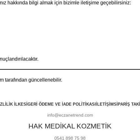
z hakkında bilgi almak için bizimle iletişime geçebilirsiniz:
uçlandırılacaktır.
m tarafından güncellenebilir.
ZLILIK İLKESI
GERI ÖDEME VE İADE POLITIKASI
İLETIŞIM
SIPARIŞ TAKI
info@eczanetrend.com
HAK MEDİKAL KOZMETİK
0541 898 75 98