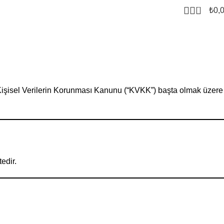
0
₺
0,
lı Kişisel Verilerin Korunması Kanunu (“KVKK”) başta olmak üzere
edir.