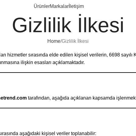
Ürünler
Markalar
İletişim
Gizlilik İlkesi
Home
Gizlilik İlkesi
lan hizmetler sırasında elde edilen kişisel verilerin, 6698 sayı
nmasına ilişkin esasları açıklamaktadır.
netrend.com
tarafından, aşağıda açıklanan kapsamda işlenmekt
asında aşağıdaki kişisel veriler toplanabilir: