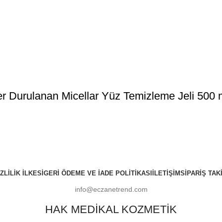
r Durulanan Micellar Yüz Temizleme Jeli 500 
ZLILIK İLKESI
GERI ÖDEME VE İADE POLITIKASI
İLETIŞIM
SIPARIŞ TAKI
info@eczanetrend.com
HAK MEDİKAL KOZMETİK