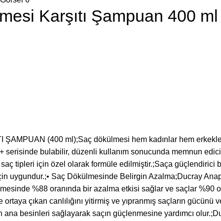
mesi Karşıtı Şampuan 400 ml
(400 ml);Saç dökülmesi hem kadınlar hem erkekler için y
+ serisinde bulabilir, düzenli kullanım sonucunda memnun edic
ipleri için özel olarak formüle edilmiştir.;Saça güçlendirici bi
 için uygundur.;• Saç Dökülmesinde Belirgin Azalma;Ducray Ana
ökülmesinde %88 oranında bir azalma etkisi sağlar ve saçlar %90
 ortaya çıkan canlılığını yitirmiş ve yıpranmış saçların gücünü 
 olan ana besinleri sağlayarak saçın güçlenmesine yardımcı ol