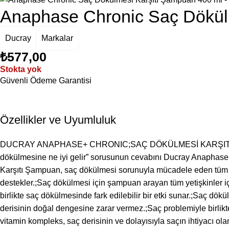
Anaphase Chronic Saç Dökül
Ducray
Markalar
₺
577,00
Stokta yok
Güvenli Ödeme Garantisi
Özellikler ve Uyumluluk
DUCRAY ANAPHASE+ CHRONIC;SAÇ DÖKÜLMESİ KARŞITI ŞAMPUAN 
dökülmesine ne iyi gelir” sorusunun cevabını Ducray Anaphase
Karşıtı Şampuan, saç dökülmesi sorunuyla mücadele eden tüm saç t
destekler.;Saç dökülmesi için şampuan arayan tüm yetişkinler
birlikte saç dökülmesinde fark edilebilir bir etki sunar.;Saç d
derisinin doğal dengesine zarar vermez.;Saç problemiyle birlikte
vitamin kompleks, saç derisinin ve dolayısıyla saçın ihtiyacı