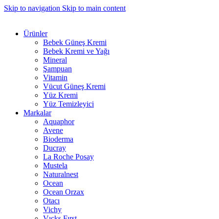
Skip to navigation
Skip to main content
Ürünler
Bebek Güneş Kremi
Bebek Kremi ve Yağı
Mineral
Şampuan
Vitamin
Vücut Güneş Kremi
Yüz Kremi
Yüz Temizleyici
Markalar
Aquaphor
Avene
Bioderma
Ducray
La Roche Posay
Mustela
Naturalnest
Ocean
Ocean Orzax
Otacı
Vichy
Vıcks Fırst