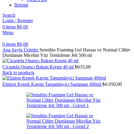
İletişim
Search
Login / Register
0
items
₺
0,00
Menu
0
items
₺
0,00
Ana Sayfa
Ürünler
Sensibio Foaming Gel Hassas ve Normal Ciltler
Durulanan Micellar Yüz Temizleme Jeli 500 ml
Cicastela Onarıcı Bakım Kremi 40 ml
₺
635,00
Back to products
Elution Kepek Karşıtı Tamamlayıcı Şampuan 400ml
₺
6.050,00