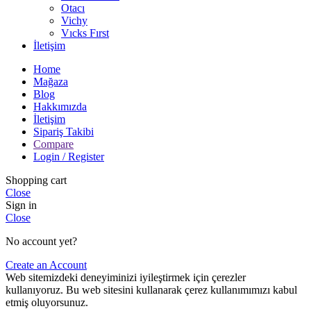
Otacı
Vichy
Vıcks Fırst
İletişim
Home
Mağaza
Blog
Hakkımızda
İletişim
Sipariş Takibi
Compare
Login / Register
Shopping cart
Close
Sign in
Close
No account yet?
Create an Account
Web sitemizdeki deneyiminizi iyileştirmek için çerezler
kullanıyoruz. Bu web sitesini kullanarak çerez kullanımımızı kabul
etmiş oluyorsunuz.