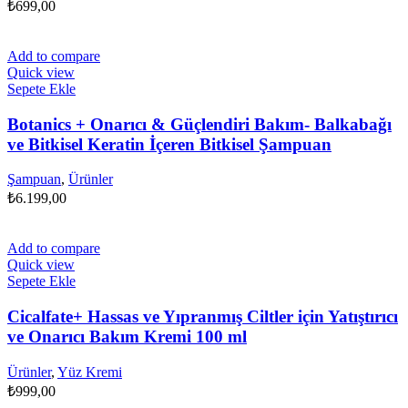
₺
699,00
Add to compare
Quick view
Sepete Ekle
Botanics + Onarıcı & Güçlendiri Bakım- Balkabağı
ve Bitkisel Keratin İçeren Bitkisel Şampuan
Şampuan
,
Ürünler
₺
6.199,00
Add to compare
Quick view
Sepete Ekle
Cicalfate+ Hassas ve Yıpranmış Ciltler için Yatıştırıcı
ve Onarıcı Bakım Kremi 100 ml
Ürünler
,
Yüz Kremi
₺
999,00